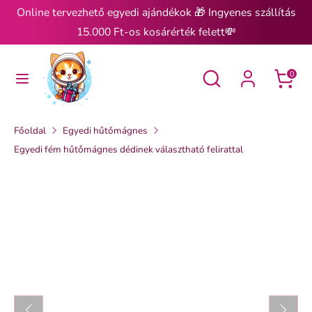
Ugrás
Online tervezhető egyedi ajándékok 🎁 Ingyenes szállítás
a
15.000 Ft-os kosárérték felett💸
tartalomra
Keresés
Keresés
Keresés
Keresés
0
Főoldal
Egyedi hűtőmágnes
Egyedi fém hűtőmágnes dédinek választható felirattal