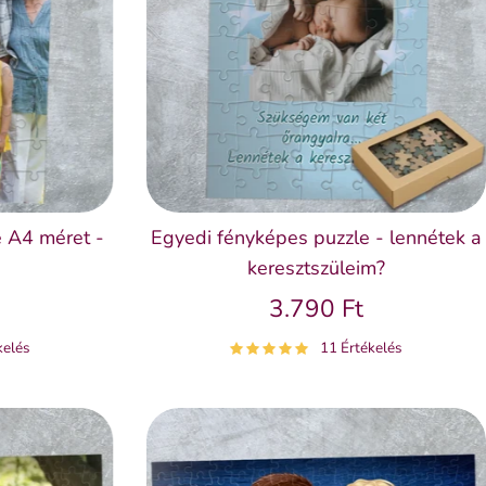
 A4 méret -
Egyedi fényképes puzzle - lennétek a
keresztszüleim?
3.790 Ft
kelés
11 Értékelés