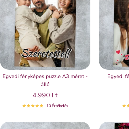
Egyedi fényképes puzzle A3 méret -
Egyedi f
álló
4.990 Ft
10 Értékelés