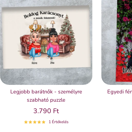
Legjobb barátnők - személyre
Egyedi fé
szabható puzzle
3.790 Ft
1 Értékelés