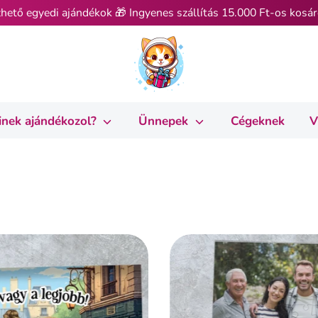
hető egyedi ajándékok 🎁 Ingyenes szállítás 15.000 Ft-os kosár
inek ajándékozol?
Ünnepek
Cégeknek
V