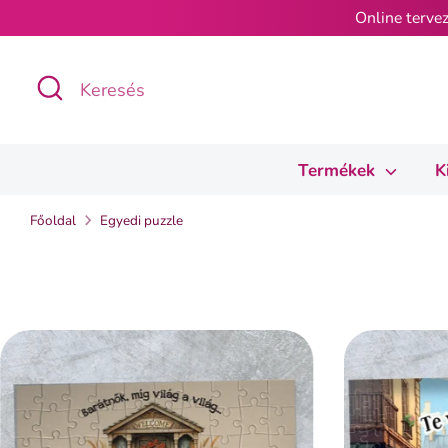
Ugrás
Online tervez
a
tartalomra
Keresés
Keresés
Termékek
K
Főoldal
Egyedi puzzle