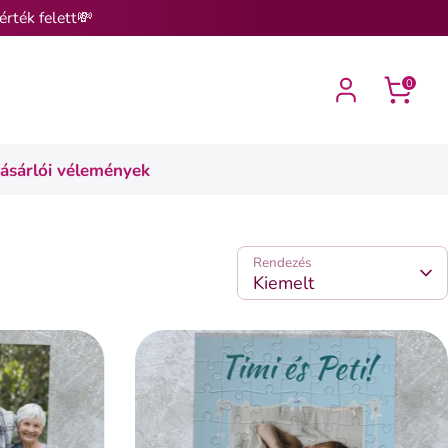
érték felett💸
0
ásárlói vélemények
Rendezés
Kiemelt