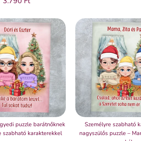
3.790 Ft
egyedi puzzle barátnőknek
Személyre szabható k
e szabható karakterekkel
nagyszülős puzzle – M