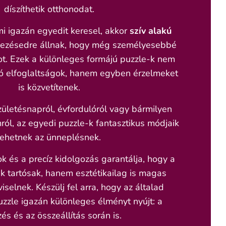
díszíthetik otthonodat.
 igazán egyedit keresel, akkor
szív alakú
lkezésedre állnak, hogy még személyesebbé
t. Ezek a különleges formájú puzzle-k nem
ó elfoglaltságok, hanem egyben érzelmeket
is közvetítenek.
ületésnapról, évfordulóról vagy bármilyen
ól, az egyedi puzzle-k fantasztikus módjaik
lehetnek az ünneplésnek.
 és a precíz kidolgozás garantálja, hogy a
 tartósak, hanem esztétikailag is magas
iselnek. Készülj fel arra, hogy az általad
zzle igazán különleges élményt nyújt: a
és és az összeállítás során is.