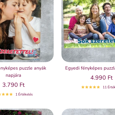
ényképes puzzle anyák
Egyedi fényképes puzz
napjára
4.990 Ft
3.790 Ft
11 Érté
1 Értékelés