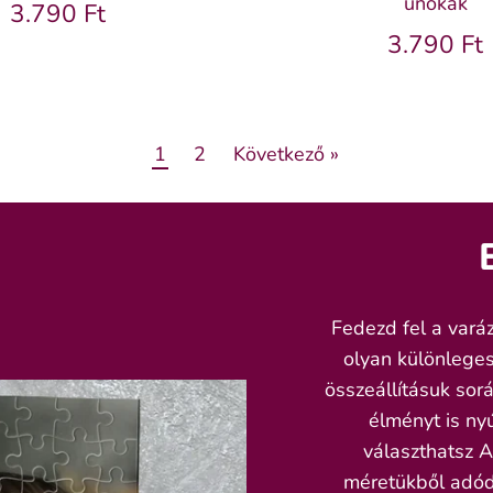
unokák
3.790 Ft
3.790 Ft
1
2
Következő »
Fedezd fel a vará
olyan különleges
összeállításuk sorá
élményt is nyú
választhatsz 
méretükből adód