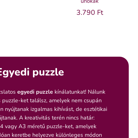
unokák
3.790 Ft
Egyedi puzzle
zslatos
egyedi puzzle
kínálatunkat! Nálunk
 puzzle-ket találsz, amelyek nem csupán
n nyújtanak izgalmas kihívást, de esztétikai
jtanak. A kreativitás terén nincs határ:
A4 vagy A3 méretű puzzle-ket, amelyek
óan keretbe helyezve különleges módon