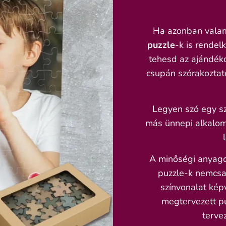
Ha azonban valami
puzzle
-k is rende
tehesd az ajándéko
csupán szórakoztat
Legyen szó egy sz
más ünnepi alkalomr
A minőségi anyagok
puzzle-k nemcsak
színvonalat képv
megtervezett pu
tervez