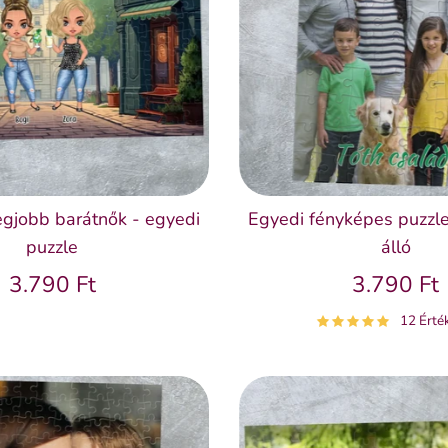
egjobb barátnők - egyedi
Egyedi fényképes puzzle
puzzle
álló
3.790 Ft
3.790 Ft
12 Érté