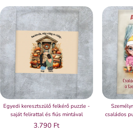
Egyedi keresztszülő felkérő puzzle -
Személyr
saját felirattal és fiús mintával
családos pu
3.790 Ft