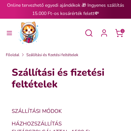
Ugrás
Online tervezhető egyedi ajándékok 🎁 Ingyenes szállítás
a
15.000 Ft-os kosárérték felett💸
tartalomra
Keresés
Keresés
Keresés
Keresés
0
Főoldal
Szállítási és fizetési feltételek
Szállítási és fizetési
feltételek
SZÁLLÍTÁSI MÓDOK
HÁZHOZSZÁLLÍTÁS