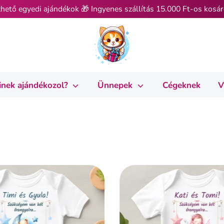
hető egyedi ajándékok 🎁 Ingyenes szállítás 15.000 Ft-os kosár
inek ajándékozol?
Ünnepek
Cégeknek
V