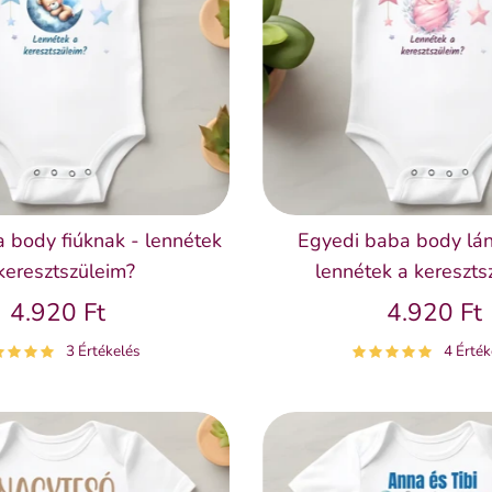
 body fiúknak - lennétek
Egyedi baba body lá
keresztszüleim?
lennétek a kereszts
4.920 Ft
4.920 Ft
3 Értékelés
4 Érték