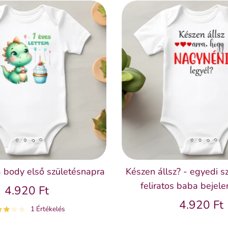
 body első születésnapra
Készen állsz? - egyedi s
feliratos baba bejel
4.920 Ft
4.920 Ft
1 Értékelés