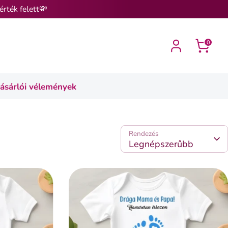
érték felett💸
0
ásárlói vélemények
Rendezés
Legnépszerűbb