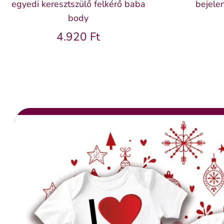
egyedi keresztszülő felkérő baba
bejele
body
4.920 Ft