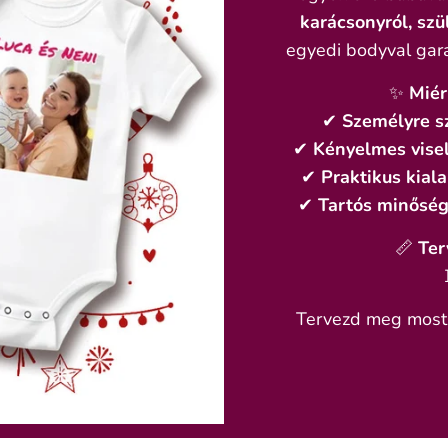
karácsonyról, szü
egyedi bodyval gara
✨
Miér
✔
Személyre s
✔
Kényelmes vise
✔
Praktikus kiala
✔
Tartós minősé
📏
Ter
Tervezd meg most, 