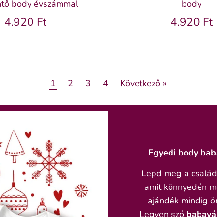
ntő body évszámmal
body
4.920 Ft
4.920 Ft
1
2
3
4
Következő »
Egyedi body bab
Lepd meg a család
amit könnyedén me
ajándék mindig ör
Legyen szó
babavár