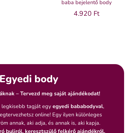
baba bejelentő body
4.920 Ft
Egyedi body
áknak – Tervezd meg saját ajándékodat!
 legkisebb tagját egy
egyedi bababodyval
,
gtervezhetsz online! Egy ilyen különleges
öm annak, aki adja, és annak is, aki kapja.
ó buliról, keresztszülő felkérő ajándékról,