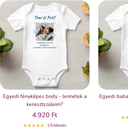
Egyedi fényképes body - lennétek a
Egyedi baba
keresztszüleim?
4.920 Ft
1 Értékelés