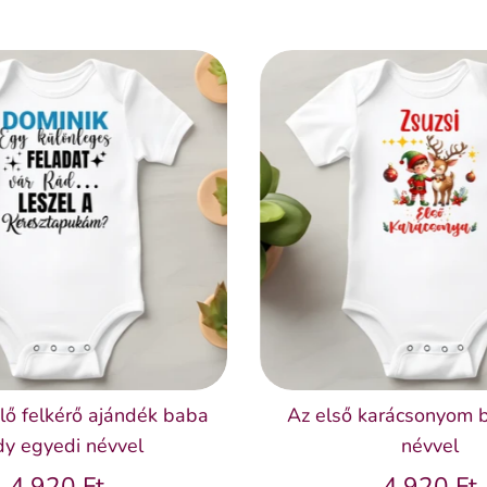
lő felkérő ajándék baba
Az első karácsonyom 
y egyedi névvel
névvel
4.920 Ft
4.920 Ft