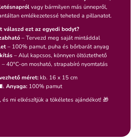
letésnapról
vagy bármilyen más ünnepről,
ntáltan emlékezetessé teheted a pillanatot.
t válaszd ezt az egyedi bodyt?
zabható
– Tervezd meg saját mintáddal
let
– 100% pamut, puha és bőrbarát anyag
kítás
– Alul kapcsos, könnyen öltöztethető
g
– 40°C-on mosható, strapabíró nyomtatás
vezhető méret:
kb. 16 x 15 cm
🧵
Anyaga:
100% pamut
és mi elkészítjük a tökéletes ajándékot! 🎁