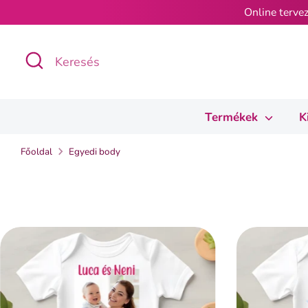
Ugrás
Online tervez
a
tartalomra
Keresés
Keresés
Termékek
K
Főoldal
Egyedi body