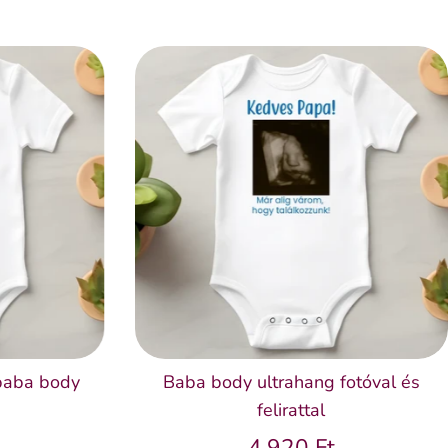
baba body
Baba body ultrahang fotóval és
felirattal
4.920 Ft