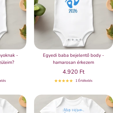
nyoknak -
Egyedi baba bejelentő body -
züleim?
hamarosan érkezem
4.920 Ft
elés
1 Értékelés