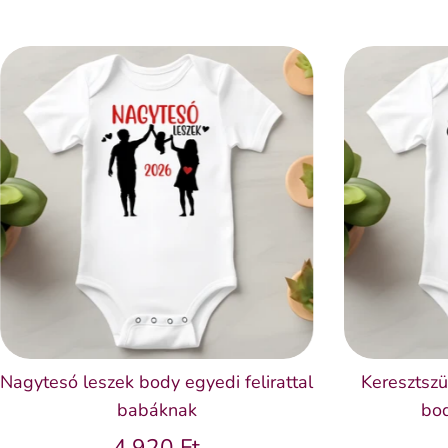
Nagytesó leszek body egyedi felirattal
Keresztszü
babáknak
bod
4.920 Ft