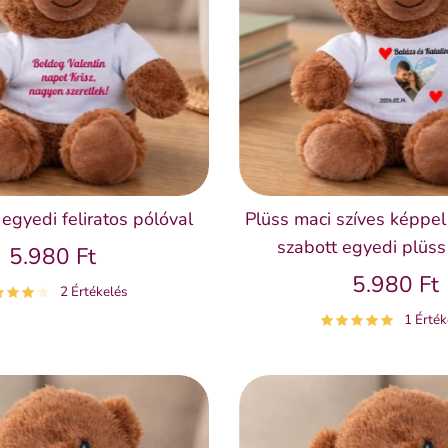
egyedi feliratos pólóval
Plüss maci szíves képpel
szabott egyedi plüss
5.980 Ft
5.980 Ft
2 Értékelés
1 Érték