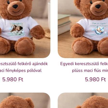
sztszülő felkérő ajándék
Egyedi keresztszülő fel
aci fényképes pólóval
plüss maci fiús mi
5.980 Ft
5.980 Ft