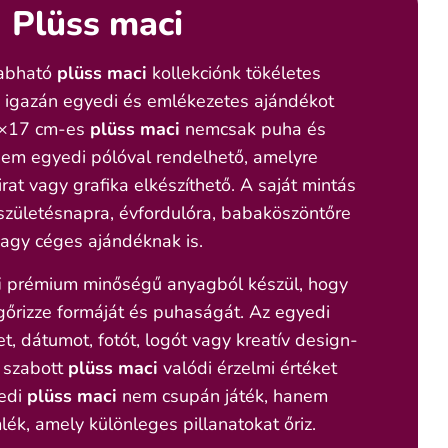
Plüss maci
zabható
plüss maci
kollekciónk tökéletes
y igazán egyedi és emlékezetes ajándékot
25×17 cm-es
plüss maci
nemcsak puha és
nem egyedi pólóval rendelhető, amelyre
irat vagy grafika elkészíthető. A saját mintás
születésnapra, évfordulóra, babaköszöntőre
agy céges ajándéknak is.
i
prémium minőségű anyagból készül, hogy
őrizze formáját és puhaságát. Az egyedi
t, dátumot, fotót, logót vagy kreatív design-
e szabott
plüss maci
valódi érzelmi értéket
edi
plüss maci
nem csupán játék, hanem
k, amely különleges pillanatokat őriz.