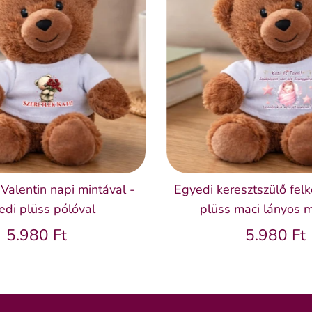
Valentin napi mintával -
Egyedi keresztszülő fel
edi plüss pólóval
plüss maci lányos m
5.980 Ft
5.980 Ft