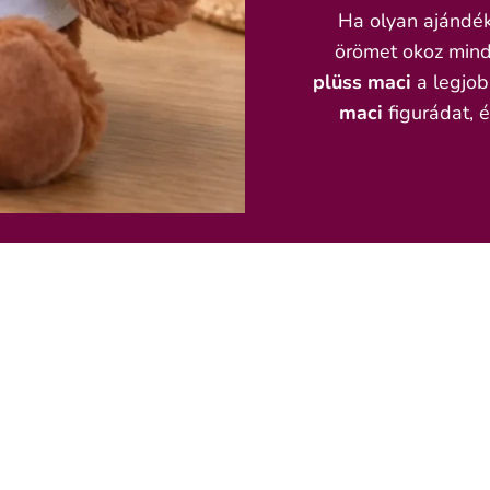
Ha olyan ajándék
örömet okoz minde
plüss maci
a legjob
maci
figurádat, 