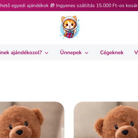
hető egyedi ajándékok 🎁 Ingyenes szállítás 15.000 Ft-os kosár
inek ajándékozol?
Ünnepek
Cégeknek
V