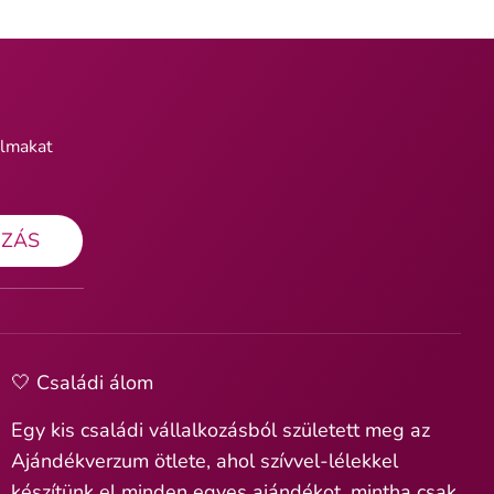
almakat
OZÁS
🤍 Családi álom
Egy kis családi vállalkozásból született meg az
Ajándékverzum ötlete, ahol szívvel-lélekkel
készítünk el minden egyes ajándékot, mintha csak