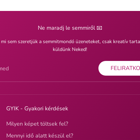
Ne maradj le semmiről 📧
 mi sem szeretjük a semmitmondó üzeneteket, csak kreatív tart
küldünk Neked!
FELIRATK
ímed
GYIK - Gyakori kérdések
Milyen képet töltsek fel?
Mennyi idő alatt készül el?