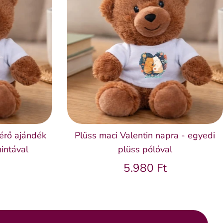
kérő ajándék
Plüss maci Valentin napra - egyedi
intával
plüss pólóval
5.980 Ft