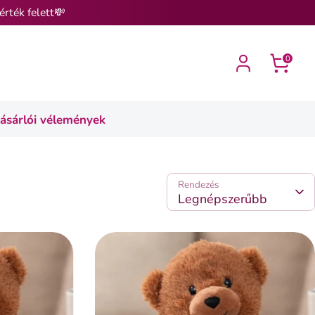
érték felett💸
0
ásárlói vélemények
Rendezés
Legnépszerűbb