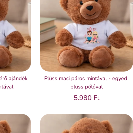
kérő ajándék
Plüss maci páros mintával - egyedi
ntával
plüss pólóval
5.980 Ft