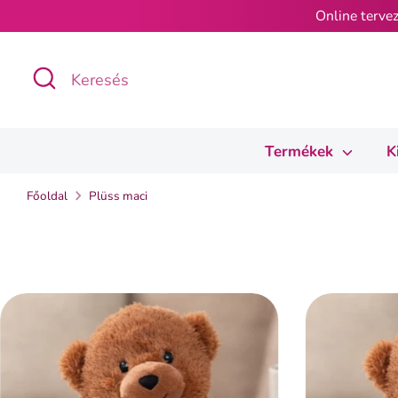
Ugrás
Online tervez
a
tartalomra
Keresés
Keresés
Termékek
K
Főoldal
Plüss maci