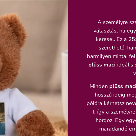
A személyre s
választás, ha eg
keresel. Ez a 
szerethető, ha
bármilyen minta, fel
plüss maci
ideális 
v
Minden
plüss mac
hosszú ideig meg
pólóra kérhetsz neve
t, így a személyr
hordoz. Egy egy
maradandó emlé