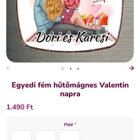
Egyedi fém hűtőmágnes Valentin
napra
1.490 Ft
SZÍN
MÉRET
Pléd
*
egyedi
6x6 cm