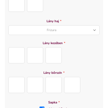
Dress (17)
Dress (1)
Lány haj
*
Frizura
Lány kezében
*
Bouquet (3)
Bouquet (1)
Bouquet (2)
Lány bőrszín
*
Body_Girl04
Body_Girl01
Body_Girl02
Body_Girl03
Sapka
*