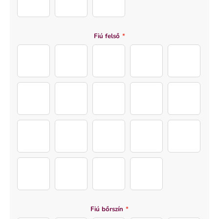
Layer 161 copy 2
Layer 161 copy
Carpet
Fiú felső
*
Shirt Man (19)
Shirt Man (1)
Shirt Man (2)
Shirt Man (3)
Shirt Man (4
Shirt Man (5)
Shirt Man (6)
Shirt Man (7)
Shirt Man (8)
Shirt Man (9
Shirt Man (10)
Shirt Man (11)
Shirt Man (12)
Shirt Man (13)
Shirt Man (1
Shirt Man (15)
Shirt Man (16)
Shirt Man (17)
Shirt Man (18)
Fiú bőrszín
*