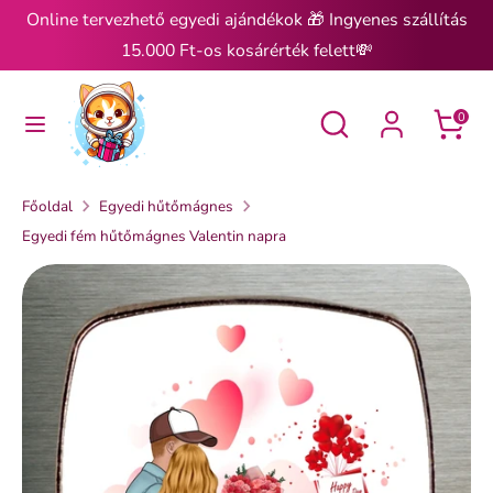
Ugrás
Online tervezhető egyedi ajándékok 🎁 Ingyenes szállítás
a
15.000 Ft-os kosárérték felett💸
tartalomra
Keresés
Keresés
Keresés
Keresés
0
Főoldal
Egyedi hűtőmágnes
Egyedi fém hűtőmágnes Valentin napra