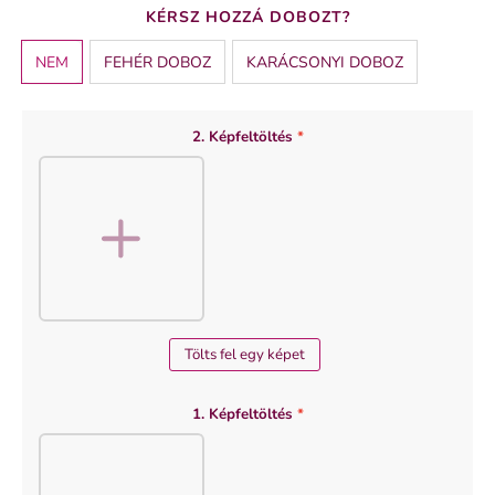
BÖGRE ALAP
KÉRSZ HOZZÁ DOBOZT?
FEHÉR
NEM
FEHÉR DOBOZ
KARÁCSONYI DOBOZ
2. Képfeltöltés
*
Tölts fel egy képet
1. Képfeltöltés
*