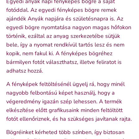
Egyedi anyák napi fényképes bögre a saját
fotóddal. Az egyedi fényképes bögre remek
ajándék Anyák napjára és születésnapra is. Az
egyedi bögre nyomtatása nagyon magas hőfokon
történik, ezáltal az anyag szerkezetébe sütjük
bele, így a nyomat rendkívül tartós lesz és nem
kopik, nem fakul ki. A fényképes bögréhez
bármilyen fotót választhatsz, illetve feliratot is
adhatsz hozzá.
A fényképek feltöltésénél ügyelj rá, hogy minél
nagyobb felbontású képet használj, hogy a
végeredmény igazán szép lehessen. A termék
elkészítése előtt grafikusaink minden feltöltött
fotót ellenőriznek, és ha szükséges javítanak rajta.
Bögréinket kérheted több színben, így biztosan