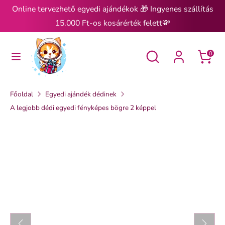
Ugrás
Online tervezhető egyedi ajándékok 🎁 Ingyenes szállítás
a
15.000 Ft-os kosárérték felett💸
tartalomra
Keresés
Keresés
Keresés
Keresés
0
Főoldal
Egyedi ajándék dédinek
A legjobb dédi egyedi fényképes bögre 2 képpel