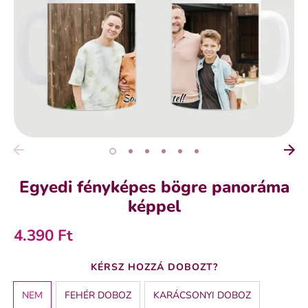
Egyedi fényképes bögre panoráma
képpel
4.390 Ft
BÖGRE ALAP
KÉRSZ HOZZÁ DOBOZT?
FEHÉR
NEM
FEHÉR DOBOZ
KARÁCSONYI DOBOZ