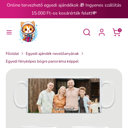
Ugrás
Online tervezhető egyedi ajándékok 🎁 Ingyenes szállítás
a
15.000 Ft-os kosárérték felett💸
tartalomra
Keresés
Keresés
Keresés
Keresés
0
Főoldal
Egyedi ajándék nevelőanyának
Egyedi fényképes bögre panoráma képpel