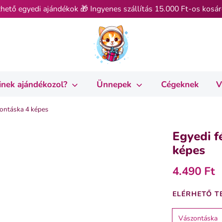
hető egyedi ajándékok 🎁 Ingyenes szállítás 15.000 Ft-os kosár
inek ajándékozol?
Ünnepek
Cégeknek
V
ontáska 4 képes
Egyedi f
képes
4.490 Ft
ELÉRHETŐ T
Vászontáska