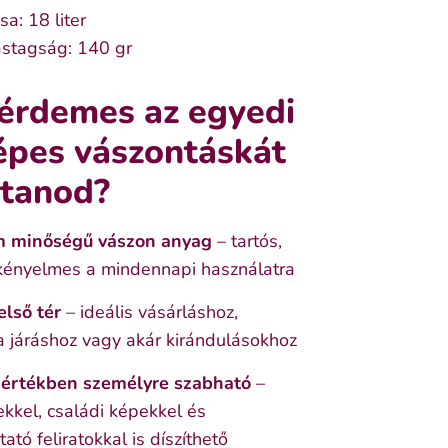
sa: 18 liter
stagság: 140 gr
 érdemes az egyedi
épes vászontáskát
ztanod?
 minőségű vászon anyag
– tartós,
kényelmes a mindennapi használatra
első tér
– ideális vásárláshoz,
 járáshoz vagy akár kirándulásokhoz
mértékben személyre szabható
–
kkel, családi képekkel és
ató feliratokkal is díszíthető