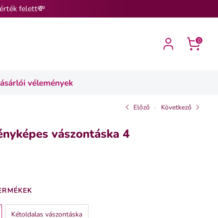
érték felett💸
0
ásárlói vélemények
Előző
Következő
ényképes vászontáska 4
ERMÉKEK
Kétoldalas vászontáska