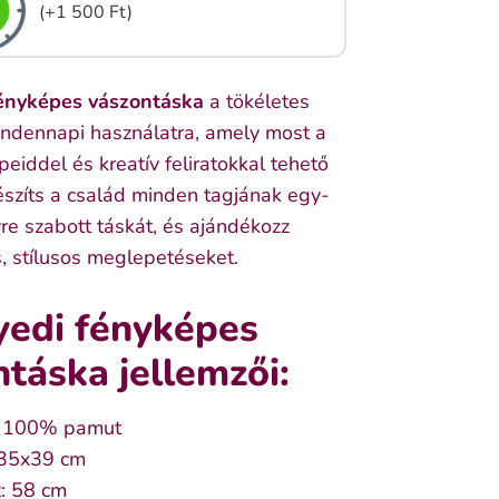
(+1 500 Ft)
fényképes vászontáska
a tökéletes
indennapi használatra, amely most a
peiddel és kreatív feliratokkal tehető
észíts a család minden tagjának egy-
re szabott táskát, és ajándékozz
, stílusos meglepetéseket.
yedi fényképes
táska jellemzői:
 100% pamut
 35x39 cm
: 58 cm