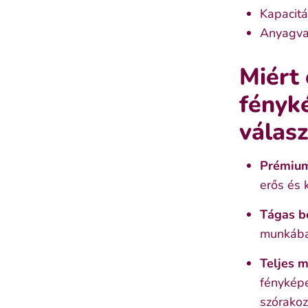
Kapacitá
Anyagva
Miért
fényk
válas
Prémium
erős és 
Tágas b
munkába
Teljes 
fényképe
szórakozt