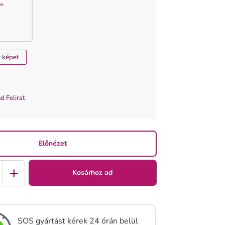
y képet
d Felirat
Előnézet
Kosárhoz ad
SOS gyártást kérek 24 órán belül