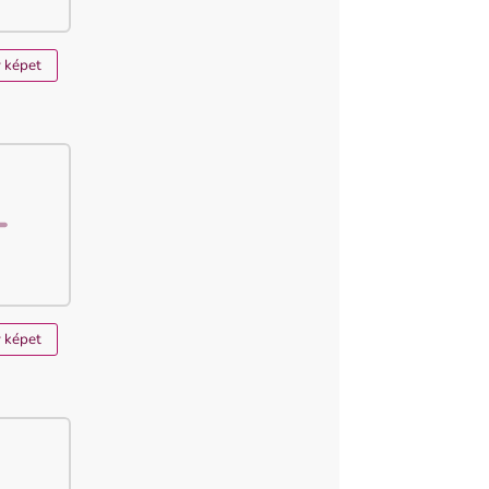
y képet
y képet