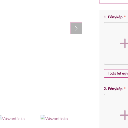
SZÍN
MÉRET
1. Fénykép
*
natúr
35X39 cm
Tölts fel eg
2. Fénykép
*