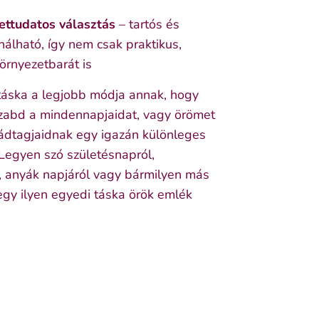
ettudatos választás
– tartós és
nálható, így nem csak praktikus,
rnyezetbarát is
táska a legjobb módja annak, hogy
zabd a mindennapjaidat, vagy örömet
ládtagjaidnak egy igazán különleges
 Legyen szó születésnapról,
l, anyák napjáról vagy bármilyen más
egy ilyen egyedi táska örök emlék