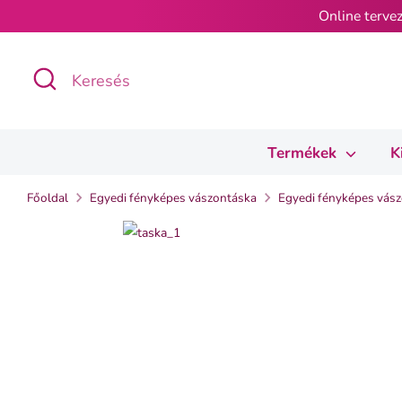
Ugrás
Online tervez
a
tartalomra
Keresés
Keresés
Termékek
K
Főoldal
Egyedi fényképes vászontáska
Egyedi fényképes vász