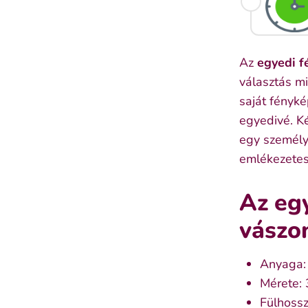
Az
egyedi 
választás m
saját fényké
egyedivé. K
egy személy
emlékezetes
Az eg
vászon
Anyaga:
Mérete:
Fülhossz