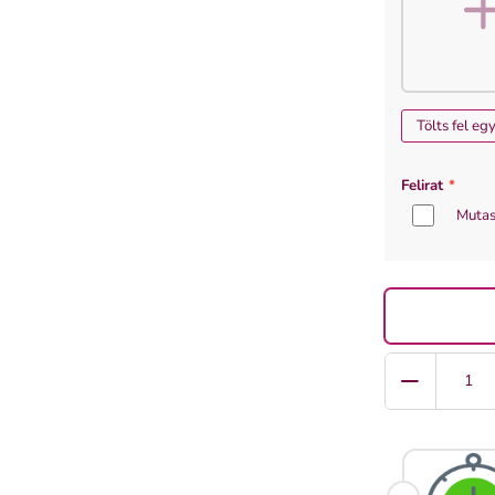
Tölts fel eg
Felirat
*
Mutas
Quantity