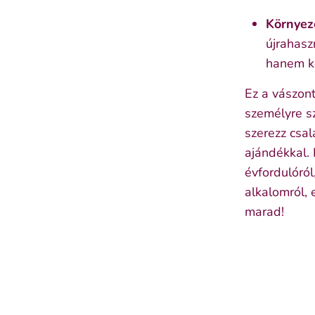
Környez
újrahasz
hanem kö
Ez a vászon
személyre s
szerezz csa
ajándékkal.
évfordulóró
alkalomról, 
marad!