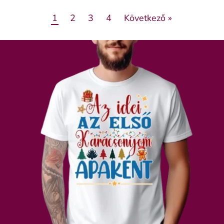
1
2
3
4
Következő »