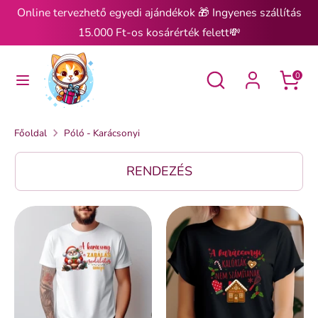
Ugrás
Online tervezhető egyedi ajándékok 🎁 Ingyenes szállítás
a
15.000 Ft-os kosárérték felett💸
tartalomra
Keresés
Keresés
Keresés
Keresés
0
Főoldal
Póló - Karácsonyi
RENDEZÉS