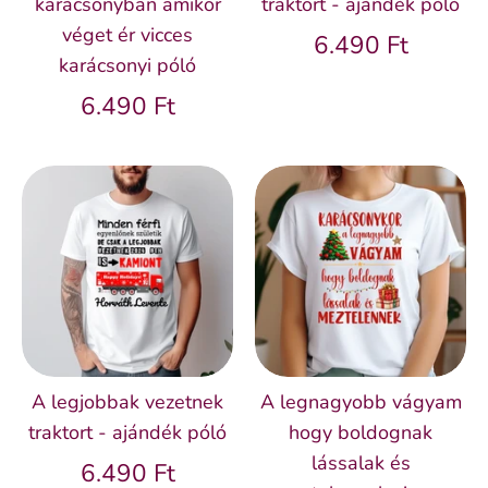
karácsonyban amikor
traktort - ajándék póló
véget ér vicces
6.490 Ft
karácsonyi póló
6.490 Ft
A legjobbak vezetnek
A legnagyobb vágyam
traktort - ajándék póló
hogy boldognak
lássalak és
6.490 Ft