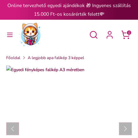
Ugrás
Online tervezhető egyedi ajándékok 🎁 Ingyenes szállítás
a
15.000 Ft-os kosárérték felett💸
tartalomra
Keresés
Keresés
Keresés
Keresés
0
Főoldal
A legjobb apa falikép 3 képpel