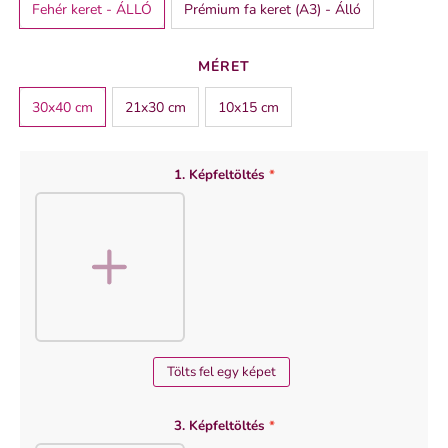
Fehér keret - ÁLLÓ
Prémium fa keret (A3) - Álló
SZÍN
MÉRET
fehér
30x40 cm
21x30 cm
10x15 cm
1. Képfeltöltés
*
Tölts fel egy képet
3. Képfeltöltés
*