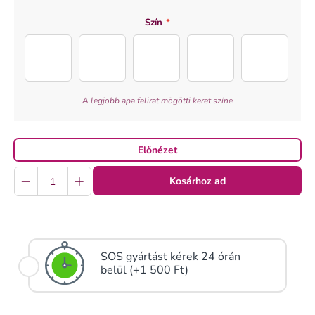
Szín
*
apafalikep (1)
apafalikep (3)
apafalikep (2)
apafalikep (4)
apafalikep (
A legjobb apa felirat mögötti keret színe
Előnézet
Quantity
Kosárhoz ad
SOS gyártást kérek 24 órán
belül (+1 500 Ft)