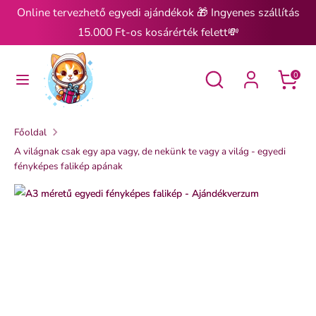
Ugrás
Online tervezhető egyedi ajándékok 🎁 Ingyenes szállítás
a
15.000 Ft-os kosárérték felett💸
tartalomra
Keresés
Keresés
Keresés
Keresés
0
Főoldal
A világnak csak egy apa vagy, de nekünk te vagy a világ - egyedi
fényképes falikép apának