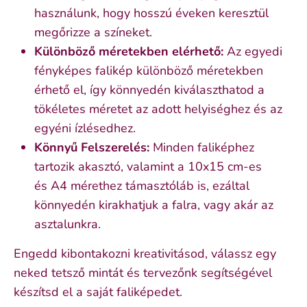
használunk, hogy hosszú éveken keresztül
megőrizze a színeket.
Különböző méretekben elérhető:
Az egyedi
fényképes falikép különböző méretekben
érhető el, így könnyedén kiválaszthatod a
tökéletes méretet az adott helyiséghez és az
egyéni ízlésedhez.
Könnyű Felszerelés:
Minden faliképhez
tartozik akasztó, valamint a 10x15 cm-es
és
A4 mérethez támasztóláb is, ezáltal
könnyedén kirakhatjuk a falra, vagy akár az
asztalunkra.
Engedd kibontakozni kreativitásod, válassz egy
neked tetsző mintát és tervezőnk segítségével
készítsd el a saját faliképedet.