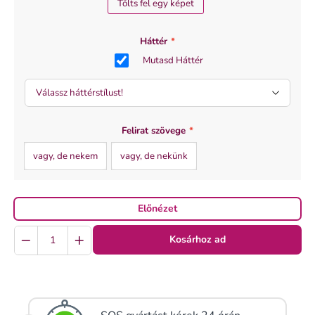
Tölts fel egy képet
Háttér
*
Mutasd Háttér
Felirat szövege
*
vagy, de nekem
vagy, de nekünk
Előnézet
Quantity
Kosárhoz ad