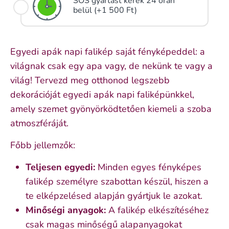
SOS gyártást kérek 24 órán
belül (+1 500 Ft)
Egyedi apák napi falikép saját fényképeddel: a
világnak csak egy apa vagy, de nekünk te vagy a
világ! Tervezd meg otthonod legszebb
dekorációját egyedi apák napi faliképünkkel,
amely szemet gyönyörködtetően kiemeli a szoba
atmoszféráját.
Főbb jellemzők:
Teljesen egyedi:
Minden egyes fényképes
falikép személyre szabottan készül, hiszen a
te elképzelésed alapján gyártjuk le azokat.
Minőségi anyagok:
A falikép elkészítéséhez
csak magas minőségű alapanyagokat