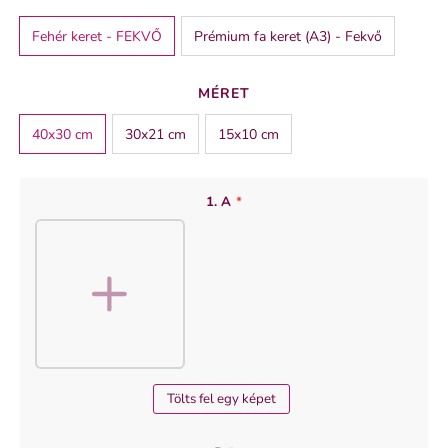
Fehér keret - FEKVŐ
Prémium fa keret (A3) - Fekvő
SZÍN
MÉRET
fehér
40x30 cm
30x21 cm
15x10 cm
1. A
*
Tölts fel egy képet