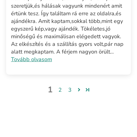
szeretjük,és hálásak vagyunk mindenért amit
értünk tesz. Így találtam rá erre az oldalra,és
ajándékra. Amit kaptam,sokkal több,mint egy
egyszerű kép,vagy ajándék. Tökéletes,jó
minőségű és maximálisan elégedett vagyok.
Az elkészítés és a szállítás gyors volt,pár nap
alatt megkaptam. A férjem nagyon örült...
Tovább olvasom
1
2
3