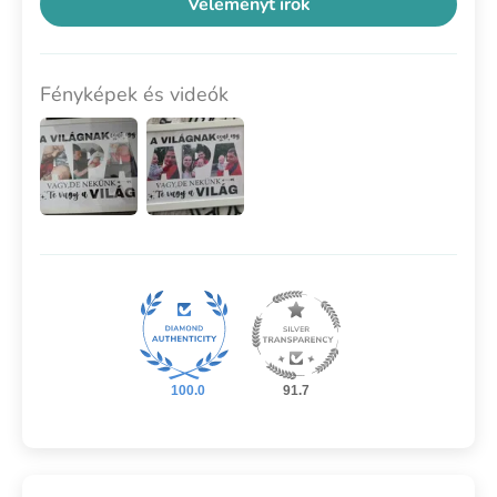
Véleményt írok
Fényképek és videók
100.0
91.7