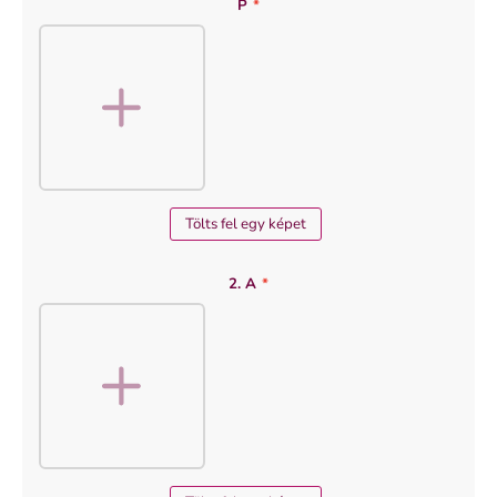
P
*
Tölts fel egy képet
2. A
*