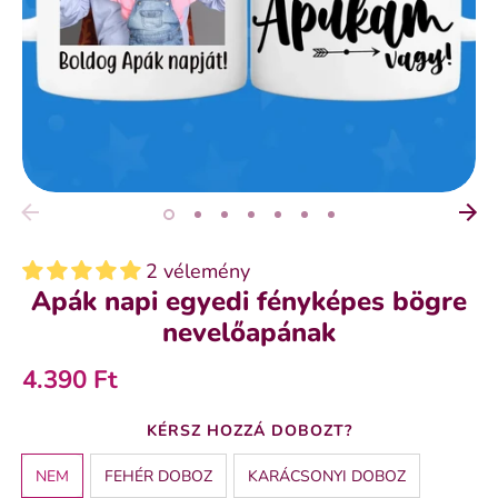
2 vélemény
Apák napi egyedi fényképes bögre
nevelőapának
4.390 Ft
BÖGRE ALAPJA
KÉRSZ HOZZÁ DOBOZT?
FEHÉR
NEM
FEHÉR DOBOZ
KARÁCSONYI DOBOZ