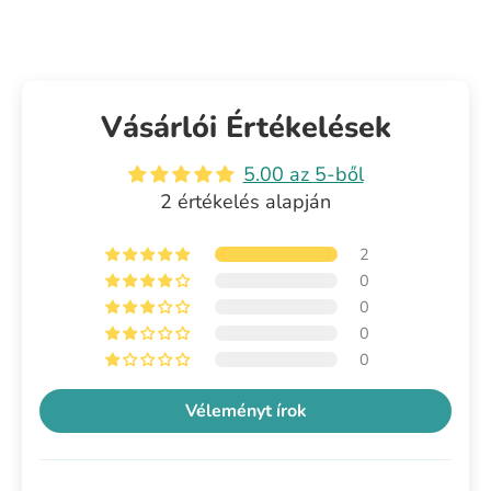
Vásárlói Értékelések
5.00 az 5-ből
2 értékelés alapján
2
0
0
0
0
Véleményt írok