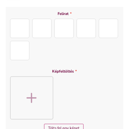
Felirat
*
nevelőapa (3)
nevelőapa (2)
nevelőapa (4)
nevelőapa (1)
nevelőapa
ölelő_párna_teljes
Képfeltöltés
*
Tölts fel egy képet