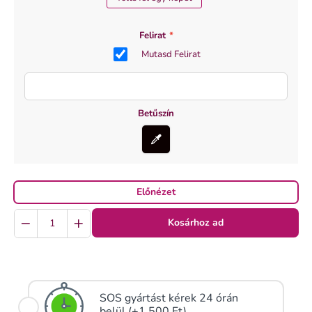
Felirat
*
Mutasd Felirat
Betűszín
Előnézet
Quantity
Kosárhoz ad
SOS gyártást kérek 24 órán
belül (+1 500 Ft)