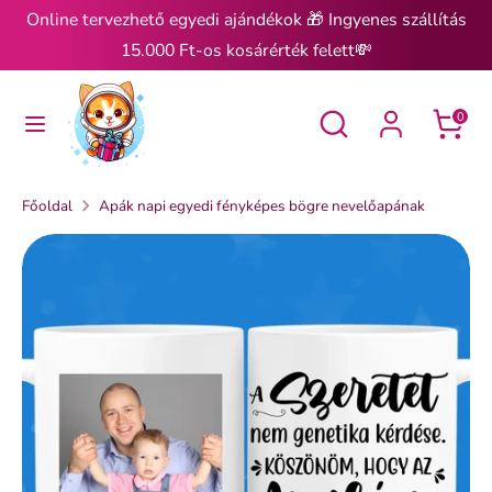
Ugrás
Online tervezhető egyedi ajándékok 🎁 Ingyenes szállítás
a
15.000 Ft-os kosárérték felett💸
tartalomra
Keresés
Keresés
Keresés
Keresés
0
Főoldal
Apák napi egyedi fényképes bögre nevelőapának