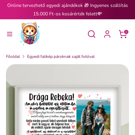
Ugrás
Online tervezhető egyedi ajándékok 🎁 Ingyenes szállítás
a
15.000 Ft-os kosárérték felett💸
tartalomra
Keresés
Keresés
Keresés
Keresés
0
Főoldal
Egyedi falikép pároknak saját fotóval