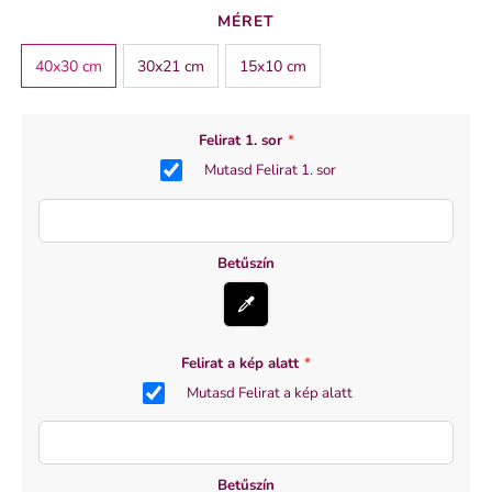
SZÍN
MÉRET
fehér
40x30 cm
30x21 cm
15x10 cm
Felirat 1. sor
*
Mutasd Felirat 1. sor
Betűszín
Felirat a kép alatt
*
Mutasd Felirat a kép alatt
Betűszín