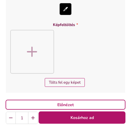
Képfeltöltés
*
Tölts fel egy képet
Előnézet
Quantity
Kosárhoz ad