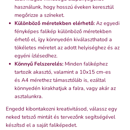
használunk, hogy hosszú éveken keresztül
megőrizze a színeket.
Különböző méretekben elérhető:
Az egyedi
fényképes falikép különböző méretekben
érhető el, így könnyedén kiválaszthatod a
tökéletes méretet az adott helyiséghez és az
egyéni ízlésedhez.
Könnyű Felszerelés:
Minden faliképhez
tartozik akasztó, valamint a 10x15 cm-es
és
A4 mérethez támasztóláb is, ezáltal
könnyedén kirakhatjuk a falra, vagy akár az
asztalunkra.
Engedd kibontakozni kreativitásod, válassz egy
neked tetsző mintát és tervezőnk segítségével
készítsd el a saját faliképedet.