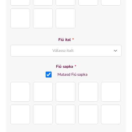
Eye Color (6)
Eye Color (7)
Eye Color (8)
Fiú ital
*
Válassz italt
Fiú sapka
*
Mutasd Fiú sapka
Cap (10)
Cap (1)
Cap (2)
Cap (3)
Cap (4)
Cap (5)
Cap (6)
Cap (7)
Cap (8)
Cap (9)