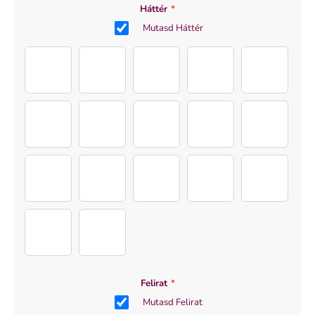
Háttér
*
Mutasd Háttér
10
2
3
4
5
6
7
8
9
11
háttér 2
háttér
háttér 3
vízfesték
illat_1
illat_3
illat_2
Felirat
*
Mutasd Felirat