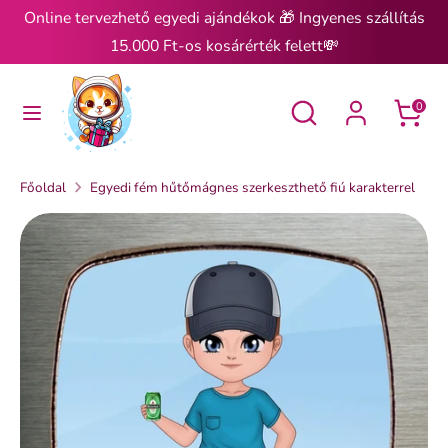
Ugrás
Online tervezhető egyedi ajándékok 🎁 Ingyenes szállítás
a
15.000 Ft-os kosárérték felett💸
tartalomra
Keresés
Keresés
Keresés
Keresés
0
Főoldal
Egyedi fém hűtőmágnes szerkeszthető fiú karakterrel