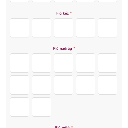
Fiú kéz
*
Hand B (5)
Hand B (1)
Hand B (2)
Hand B (3)
Hand B (4)
Fiú nadrág
*
Jeans B (12)
Jeans B (1)
Jeans B (2)
Jeans B (3)
Jeans B (4)
Jeans B (5)
Jeans B (6)
Jeans B (7)
Jeans B (8)
Jeans B (9)
Jeans B (10)
Jeans B (11)
Fiú póló
*