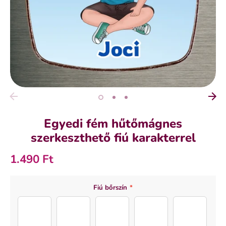
Egyedi fém hűtőmágnes
szerkeszthető fiú karakterrel
1.490 Ft
SZÍN
MÉRET
Fiú bőrszín
*
egyedi
6x6 cm
Body Men B (5)
Body Men B (1)
Body Men B (2)
Body Men B (3)
Body Men B 