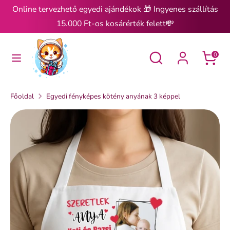
Ugrás
Online tervezhető egyedi ajándékok 🎁 Ingyenes szállítás
a
15.000 Ft-os kosárérték felett💸
tartalomra
Keresés
Keresés
Keresés
Keresés
0
Főoldal
Egyedi fényképes kötény anyának 3 képpel