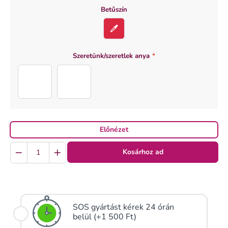
Betűszín
Szeretünk/szeretlek anya
*
Szeretünk
Szeretlek
Előnézet
Quantity
Kosárhoz ad
SOS gyártást kérek 24 órán
belül (+1 500 Ft)