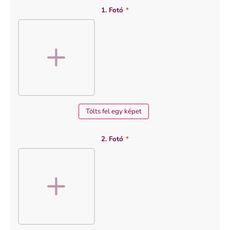
MÉRET
1. Fotó
*
70x79 cm
Tölts fel egy képet
2. Fotó
*