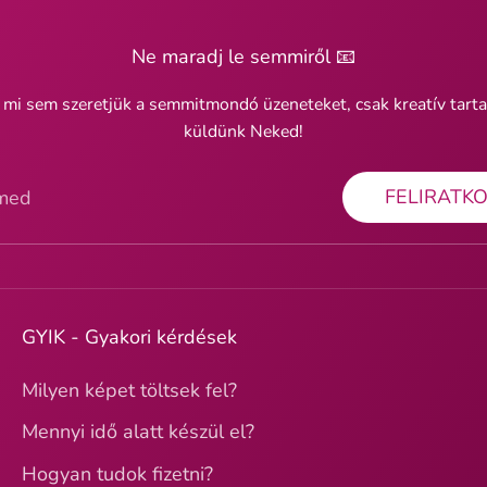
Ne maradj le semmiről 📧
 mi sem szeretjük a semmitmondó üzeneteket, csak kreatív tart
küldünk Neked!
FELIRATK
ímed
GYIK - Gyakori kérdések
Milyen képet töltsek fel?
Mennyi idő alatt készül el?
Hogyan tudok fizetni?