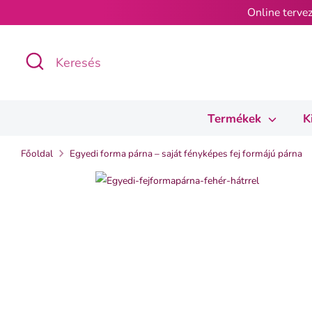
Ugrás
Online tervez
a
tartalomra
Keresés
Keresés
Termékek
K
Főoldal
Egyedi forma párna – saját fényképes fej formájú párna