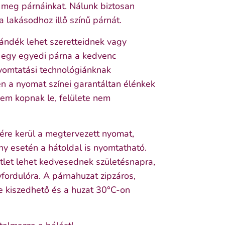
 meg párnáinkat. Nálunk biztosan
 lakásodhoz illő színű párnát.
jándék lehet szeretteidnek vagy
 egy egyedi párna a kedvenc
yomtatási technológiánknak
n a nyomat színei garantáltan élénkek
nem kopnak le, felülete nem
jére kerül a megtervezett nyomat,
ny esetén a hátoldal is nyomtatható.
ötlet lehet kedvesednek születésnapra,
fordulóra. A párnahuzat zipzáros,
je kiszedhető és a huzat 30°C-on