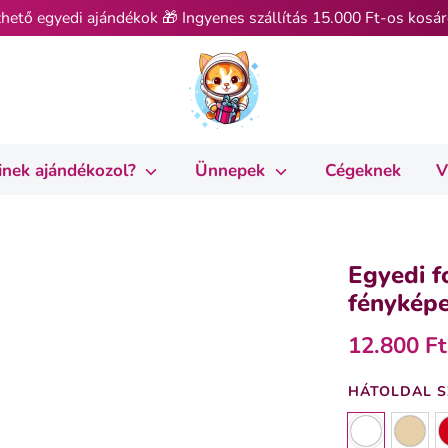
hető egyedi ajándékok 🎁 Ingyenes szállítás 15.000 Ft-os kosár
inek ajándékozol?
Ünnepek
Cégeknek
V
Egyedi f
fényképe
12.800 Ft
HÁTOLDAL S