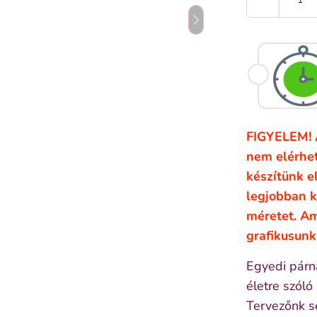
FIGYELEM! 
nem elérhet
készítünk el
legjobban k
méretet. A
grafikusunk
Egyedi párna
életre szóló
Tervezőnk se