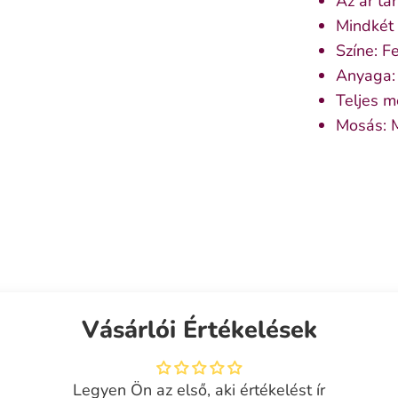
Az ár ta
Mindkét
Színe: F
Anyaga: 
Teljes m
Mosás: 
Vásárlói Értékelések
Legyen Ön az első, aki értékelést ír