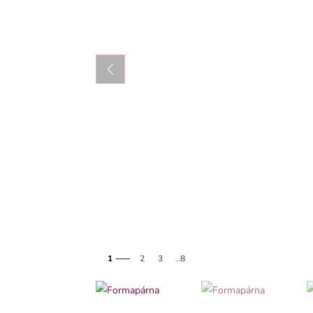
1
2
3
..8