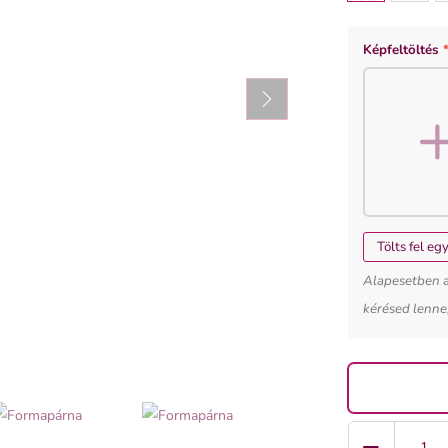
PÁRNABELSŐ
Képfeltöltés
szivacs
Tölts fel eg
Alapesetben a 
kérésed lenne
Quantity