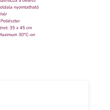
rtalmazza a bélést!
 oldala nyomtatható
ehér
Poliészter
éret: 35 x 45 cm
Maximum 30°C-on