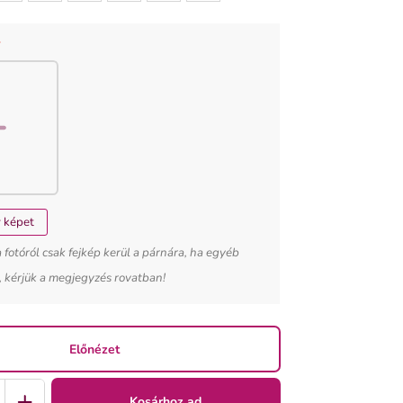
 TÍPÚSA
*
y képet
fotóról csak fejkép kerül a párnára, ha egyéb
, kérjük a megjegyzés rovatban!
Előnézet
Kosárhoz ad