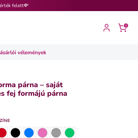
érték felett💸
0
ásárlói vélemények
orma párna – saját
s fej formájú párna
ZÍNE