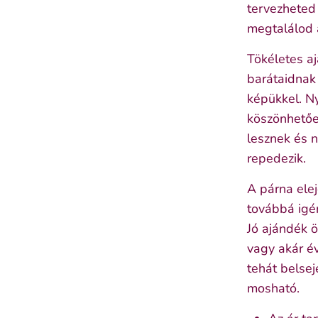
tervezheted
megtalálod a
Tökéletes a
barátaidnak
képükkel. N
köszönhetőe
lesznek és 
repedezik.
A párna ele
továbbá igé
Jó ajándék 
vagy akár év
tehát belse
mosható.