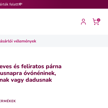
érték felett💸
0
ásárlói vélemények
eves és feliratos párna
usnapra óvónéninek,
inak vagy dadusnak
ERMÉKEK