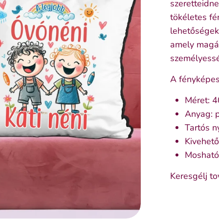
szeretteidn
tökéletes fé
lehetőségeke
amely magáb
személyessé
A fényképes 
Méret: 
Anyag: p
Tartós n
Kivehető
Mosható
Keresgélj to