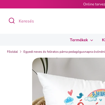
Ugrás
Online tervez
a
tartalomra
Keresés
Keresés
Termékek
K
Főoldal
Egyedi neves és feliratos párna pedagógusnapra óvónén