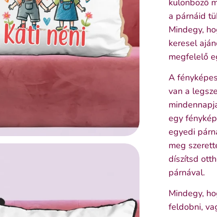
különböző m
a párnáid t
Mindegy, ho
keresel ajá
megfelelő e
A fényképes
van a legsz
mindennapjai
egy fénykép
egyedi párn
meg szerett
díszítsd ott
párnával.
Mindegy, ho
feldobni, v