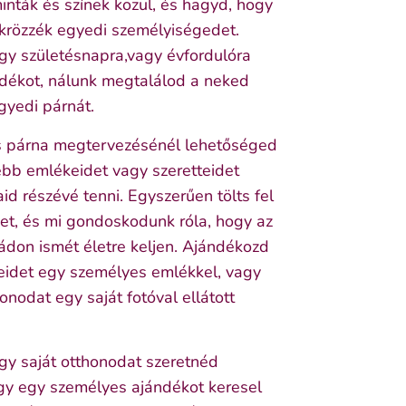
inták és színek közül, és hagyd, hogy
ükrözzék egyedi személyiségedet.
gy születésnapra,vagy évfordulóra
ndékot, nálunk megtalálod a neked
gyedi párnát.
 párna megtervezésénél lehetőséged
ebb emlékeidet vagy szeretteidet
d részévé tenni. Egyszerűen tölts fel
et, és mi gondoskodunk róla, hogy az
ádon ismét életre keljen. Ajándékozd
eidet egy személyes emlékkel, vagy
honodat egy saját fotóval ellátott
gy saját otthonodat szeretnéd
agy egy személyes ajándékot keresel