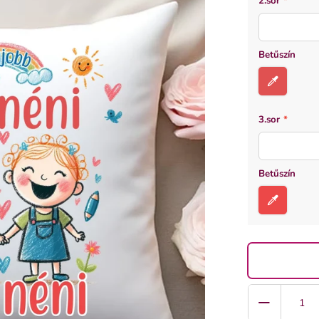
2.sor
*
Betűszín
3.sor
*
Betűszín
Quantity