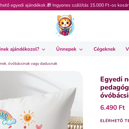
hető egyedi ajándékok 🎁 Ingyenes szállítás 15.000 Ft-os kosár
inek ajándékozol?
Ünnepek
Cégeknek
V
inek, óvóbácsinak vagy dadusnak
Egyedi n
pedagóg
óvóbács
6.490 Ft
ELÉRHETŐ T