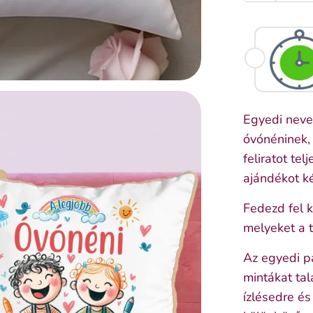
Egyedi neve
óvónéninek,
feliratot te
ajándékot k
Fedezd fel 
melyeket a t
Az egyedi p
mintákat tal
ízlésedre és