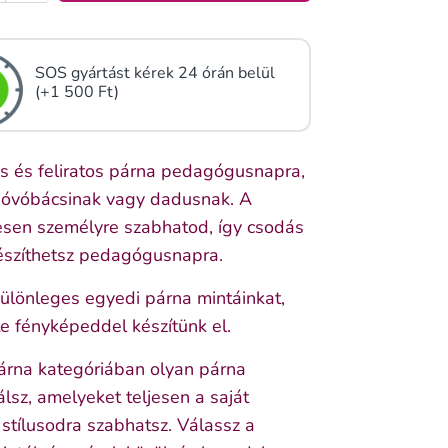
SOS gyártást kérek 24 órán belül
(+1 500 Ft)
s és feliratos párna pedagógusnapra,
 óvóbácsinak vagy dadusnak. A
ljesen személyre szabhatod, így csodás
észíthetsz pedagógusnapra.
különleges egyedi párna mintáinkat,
e fényképeddel készítünk el.
árna kategóriában olyan párna
álsz, amelyeket teljesen a saját
 stílusodra szabhatsz. Válassz a