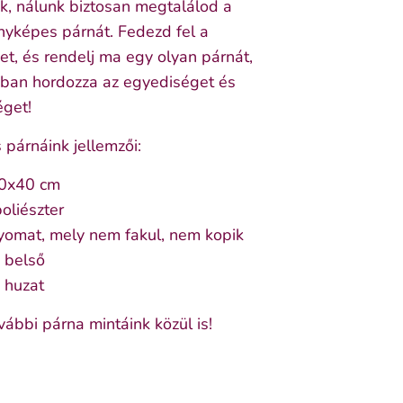
ek, nálunk biztosan megtalálod a
nyképes párnát. Fedezd fel a
t, és rendelj ma egy olyan párnát,
an hordozza az egyediséget és
get!
párnáink jellemzői:
40x40 cm
oliészter
yomat, mely nem fakul, nem kopik
 belső
 huzat
vábbi párna mintáink közül is!