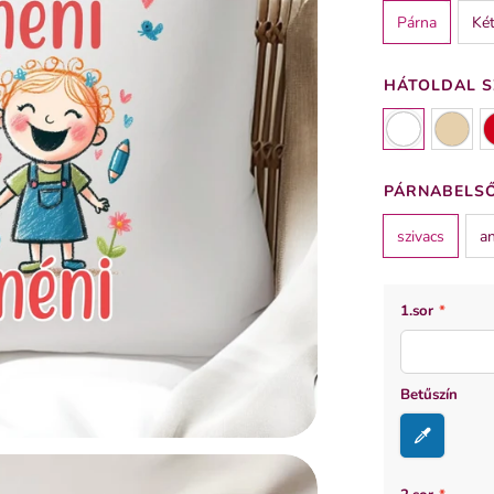
Párna
Két
HÁTOLDAL S
PÁRNABELSŐ
szivacs
an
1.sor
*
Betűszín