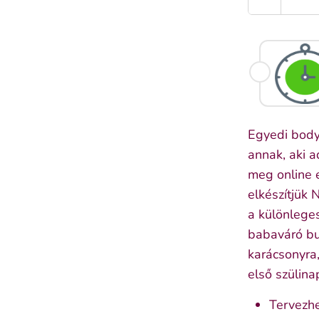
Egyedi body
annak, aki a
meg online 
elkészítjük 
a különlege
babaváró bul
karácsonyra
első szülinap
Tervezhe