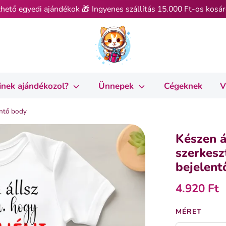
hető egyedi ajándékok 🎁 Ingyenes szállítás 15.000 Ft-os kosár
inek ajándékozol?
Ünnepek
Cégeknek
V
entő body
Készen á
szerkesz
bejelent
4.920 Ft
SZÍN
MÉRET