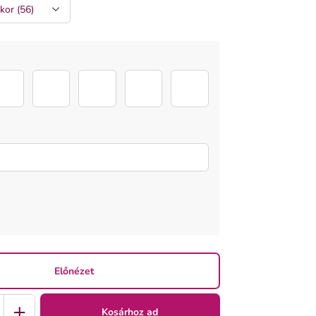
sziv_5
sziv_6
sziv_4
sziv_3
sziv_2
Előnézet
Kosárhoz ad