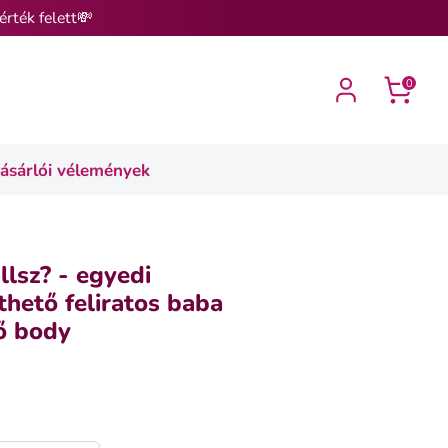
érték felett💸
0
ásárlói vélemények
llsz? - egyedi
thető feliratos baba
ő body