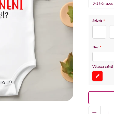
fehér
Szívek
*
sziv_1
Név
*
Válassz színt!
Quantity