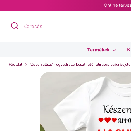
Ugrás
Online tervez
a
tartalomra
Keresés
Keresés
Termékek
K
Főoldal
Készen állsz? - egyedi szerkeszthető feliratos baba bejel