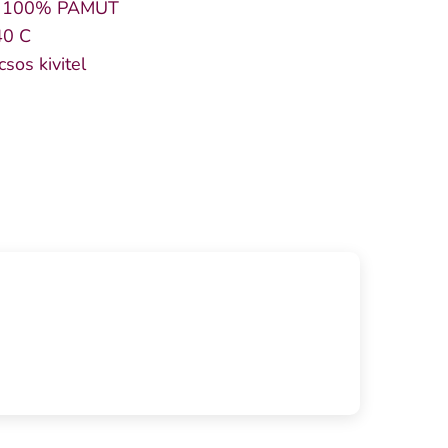
: 100% PAMUT
40 C
csos kivitel