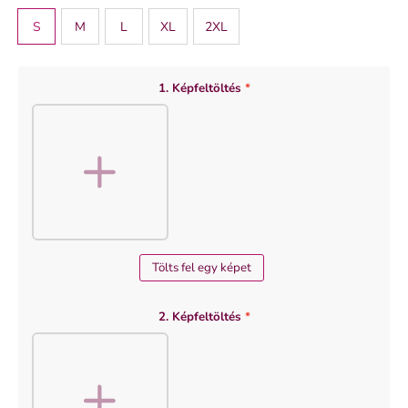
S
M
L
XL
2XL
1. Képfeltöltés
*
Tölts fel egy képet
2. Képfeltöltés
*