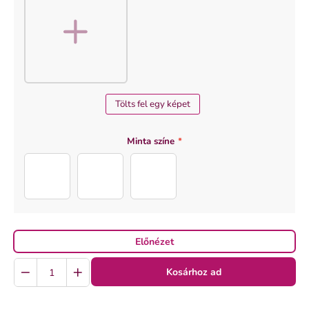
Tölts fel egy képet
Minta színe
*
LEGJOBB-ANYA-4-KÉPES (2)
LEGJOBB-ANYA-4-KÉPES (3)
LEGJOBB-ANYA-4-KÉPES (1)
Előnézet
Quantity
Kosárhoz ad