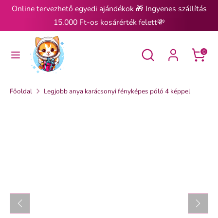
Ugrás
Online tervezhető egyedi ajándékok 🎁 Ingyenes szállítás
a
15.000 Ft-os kosárérték felett💸
tartalomra
Keresés
Keresés
Keresés
Keresés
0
Főoldal
Legjobb anya karácsonyi fényképes póló 4 képpel