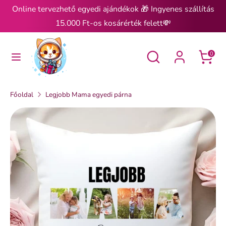
Ugrás
Online tervezhető egyedi ajándékok 🎁 Ingyenes szállítás
a
15.000 Ft-os kosárérték felett💸
tartalomra
Keresés
Keresés
Keresés
Keresés
0
Főoldal
Legjobb Mama egyedi párna