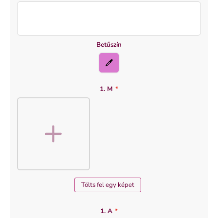
Betűszín
1. M
*
Tölts fel egy képet
1. A
*