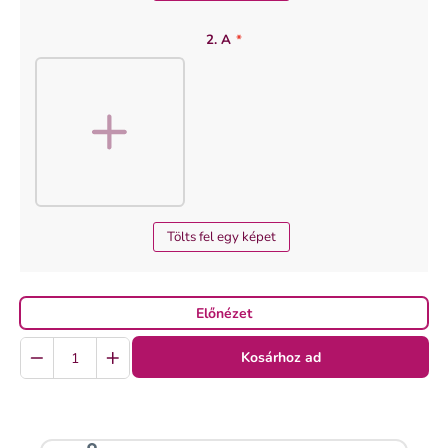
2. A
*
Tölts fel egy képet
Előnézet
Quantity
Kosárhoz ad