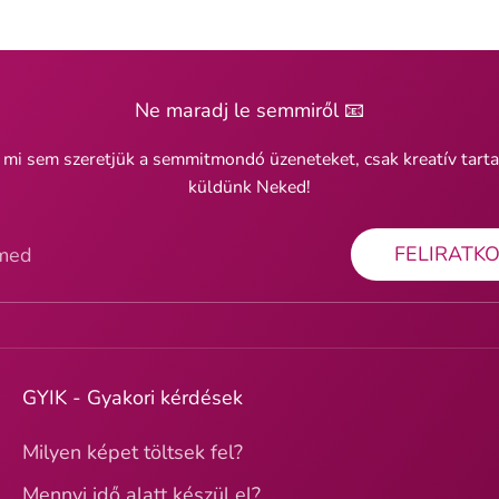
Ne maradj le semmiről 📧
 mi sem szeretjük a semmitmondó üzeneteket, csak kreatív tart
küldünk Neked!
FELIRATK
ímed
GYIK - Gyakori kérdések
Milyen képet töltsek fel?
Mennyi idő alatt készül el?