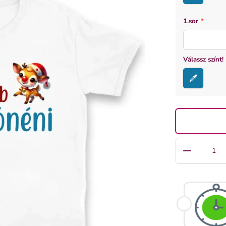
1.sor
*
Válassz színt!
Quantity