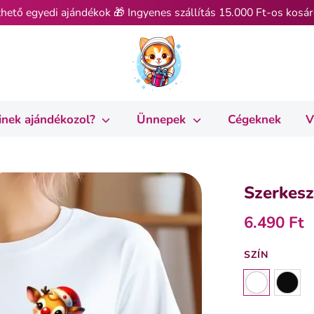
hető egyedi ajándékok 🎁 Ingyenes szállítás 15.000 Ft-os kosár
inek ajándékozol?
Ünnepek
Cégeknek
V
Szerkesz
6.490 Ft
SZÍN