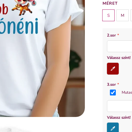
MÉRET
S
M
2.sor
*
Válassz színt!
3.sor
*
Mutas
Válassz színt!