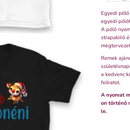
Egyedi póló 
egyedi pólót
A póló nyom
strapabíró é
megtervezet
Remek ajánd
születésnapr
a kedvenc k
feliratot.
A nyomat me
on történő 
le.