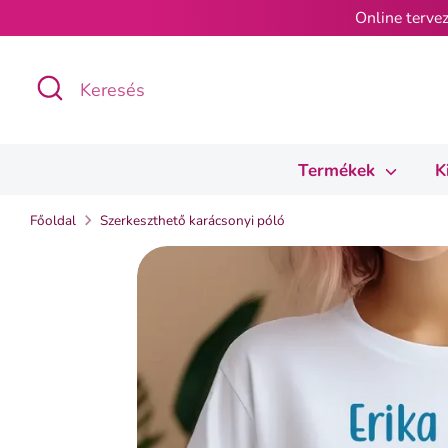
Ugrás
Online tervez
a
tartalomra
Keresés
Keresés
Termékek
K
Főoldal
Szerkeszthető karácsonyi póló