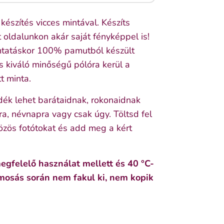
készítés vicces mintával. Készíts
 oldalunkon akár saját fényképpel is!
tatáskor 100% pamutból készült
s kiváló minőségű pólóra kerül a
t minta.
ék lehet barátaidnak, rokonaidnak
a, névnapra vagy csak úgy. Töltsd fel
özös fotótokat és add meg a kért
gfelelő használat mellett és 40 °C-
mosás során nem fakul ki, nem kopik