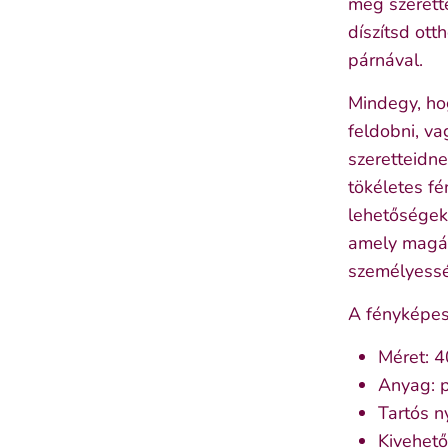
meg szerett
díszítsd ott
párnával.
Mindegy, ho
feldobni, v
szeretteidn
tökéletes fé
lehetőségeke
amely magáb
személyessé
A fényképes 
Méret: 
Anyag: p
Tartós n
Kivehető