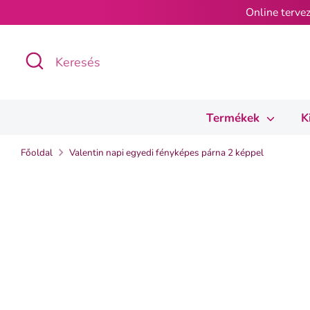
Ugrás
Online tervez
a
tartalomra
Keresés
Keresés
Termékek
K
Főoldal
Valentin napi egyedi fényképes párna 2 képpel