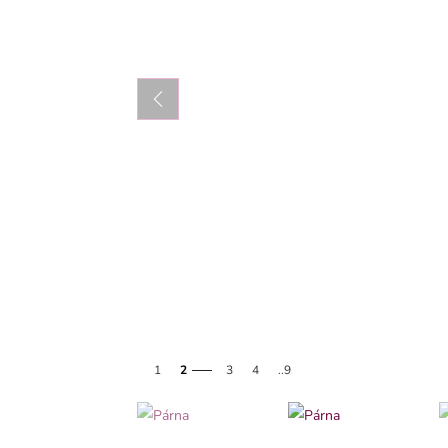
1
2
3
4
..9