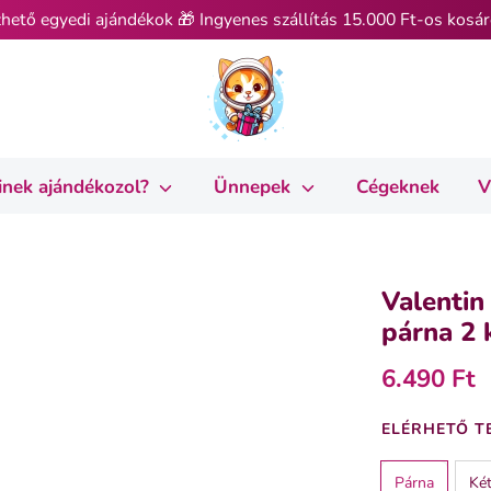
hető egyedi ajándékok 🎁 Ingyenes szállítás 15.000 Ft-os kosár
inek ajándékozol?
Ünnepek
Cégeknek
V
Valentin
párna 2 
6.490 Ft
ELÉRHETŐ T
Párna
Két