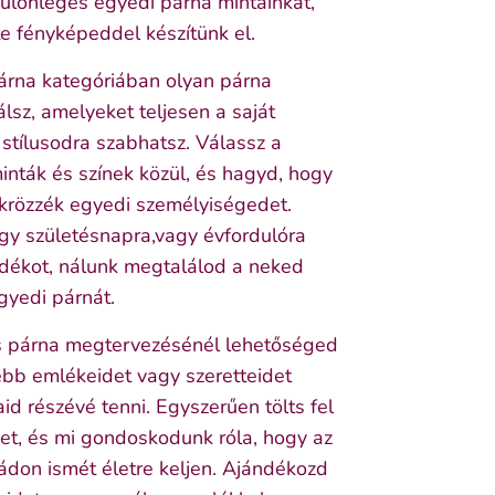
különleges egyedi párna mintáinkat,
e fényképeddel készítünk el.
árna kategóriában olyan párna
álsz, amelyeket teljesen a saját
 stílusodra szabhatsz. Válassz a
inták és színek közül, és hagyd, hogy
ükrözzék egyedi személyiségedet.
gy születésnapra,vagy évfordulóra
ndékot, nálunk megtalálod a neked
gyedi párnát.
 párna megtervezésénél lehetőséged
ebb emlékeidet vagy szeretteidet
d részévé tenni. Egyszerűen tölts fel
et, és mi gondoskodunk róla, hogy az
ádon ismét életre keljen. Ajándékozd