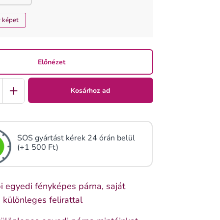
y képet
Előnézet
Kosárhoz ad
SOS gyártást kérek 24 órán belül
(+1 500 Ft)
i egyedi fényképes párna, saját
különleges felirattal