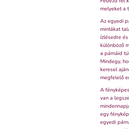
Fedezd fel 
melyeket a t
Az egyedi p
mintákat tal
ízlésedre és
különböző m
a párnáid t
Mindegy, ho
keresel ajá
megfelelő e
A fényképes
van a legsz
mindennapjai
egy fénykép
egyedi párn