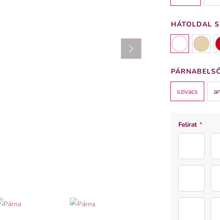
HÁTOLDAL S
PÁRNABELSŐ
szivacs
an
Felirat
*
mindig_fe
legjobb_d
cicko