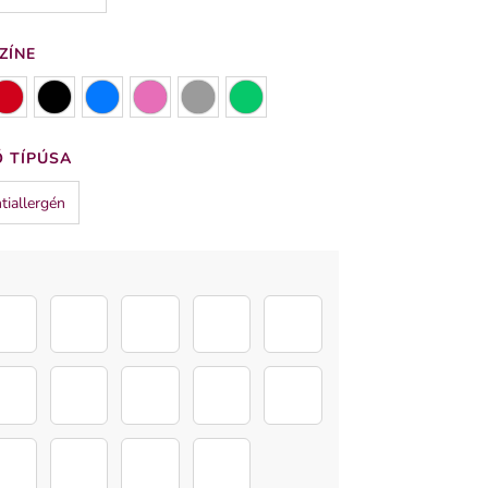
ZÍNE
 TÍPÚSA
tiallergén
letted
nem_mondanam_elegszer
te_az_enyem
koszi_az_osszes_orgazmust
jobbra_huztalak
kemia
olog
mindennél_jobban_szeretlek
boldog_valentin_napot
veled_teljes_
mindig_ott_leszek
farok_bónusz
ruhad_alatt
tested_mindent_visz
van_kedved_szexelni_
tökéletes