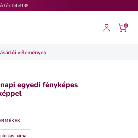
érték felett💸
0
ásárlói vélemények
 napi egyedi fényképes
képpel
ERMÉKEK
oldalas párna